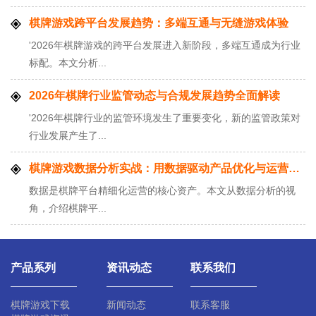
棋牌游戏跨平台发展趋势：多端互通与无缝游戏体验
'2026年棋牌游戏的跨平台发展进入新阶段，多端互通成为行业
标配。本文分析...
2026年棋牌行业监管动态与合规发展趋势全面解读
'2026年棋牌行业的监管环境发生了重要变化，新的监管政策对
行业发展产生了...
棋牌游戏数据分析实战：用数据驱动产品优化与运营决策
数据是棋牌平台精细化运营的核心资产。本文从数据分析的视
角，介绍棋牌平...
产品系列
资讯动态
联系我们
棋牌游戏下载
新闻动态
联系客服