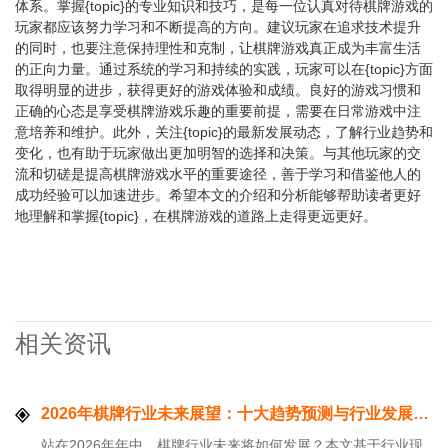
体系。掌握{topic}的专业知识和技巧，是每一位认真对待棋牌游戏的
玩家都应该努力学习和不断提高的方向。建议玩家在追求技术提升
的同时，也要注意保持理性和克制，让棋牌游戏真正成为丰富生活
的正向力量。通过系统的学习和持续的实践，玩家可以在{topic}方面
取得明显的进步，获得更好的游戏体验和成绩。良好的游戏习惯和
正确的心态是享受棋牌游戏乐趣的重要前提，需要在日常游戏中注
意培养和维护。此外，关注{topic}的最新发展动态，了解行业趋势和
变化，也有助于玩家做出更加明智的选择和决策。与其他玩家的交
流和切磋是提高棋牌游戏水平的重要途径，善于学习和借鉴他人的
成功经验可以加速进步。希望本文的介绍和分析能够帮助读者更好
地理解和掌握{topic}，在棋牌游戏的道路上走得更远更好。
相关资讯
2026年棋牌行业未来展望：十大趋势预测与行业发展方向
站在2026年年中，棋牌行业未来将如何发展？本文基于行业现