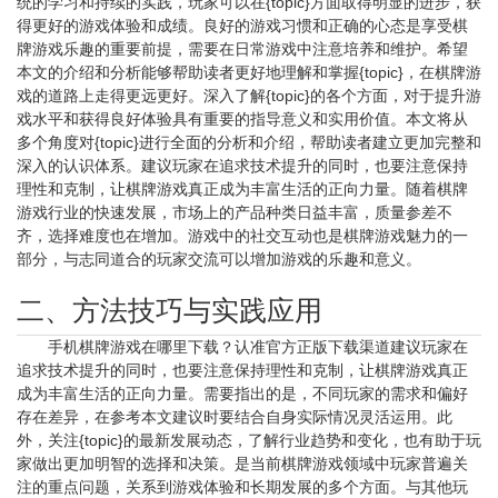
统的学习和持续的实践，玩家可以在{topic}方面取得明显的进步，获
得更好的游戏体验和成绩。良好的游戏习惯和正确的心态是享受棋
牌游戏乐趣的重要前提，需要在日常游戏中注意培养和维护。希望
本文的介绍和分析能够帮助读者更好地理解和掌握{topic}，在棋牌游
戏的道路上走得更远更好。深入了解{topic}的各个方面，对于提升游
戏水平和获得良好体验具有重要的指导意义和实用价值。本文将从
多个角度对{topic}进行全面的分析和介绍，帮助读者建立更加完整和
深入的认识体系。建议玩家在追求技术提升的同时，也要注意保持
理性和克制，让棋牌游戏真正成为丰富生活的正向力量。随着棋牌
游戏行业的快速发展，市场上的产品种类日益丰富，质量参差不
齐，选择难度也在增加。游戏中的社交互动也是棋牌游戏魅力的一
部分，与志同道合的玩家交流可以增加游戏的乐趣和意义。
二、方法技巧与实践应用
手机棋牌游戏在哪里下载？认准官方正版下载渠道建议玩家在
追求技术提升的同时，也要注意保持理性和克制，让棋牌游戏真正
成为丰富生活的正向力量。需要指出的是，不同玩家的需求和偏好
存在差异，在参考本文建议时要结合自身实际情况灵活运用。此
外，关注{topic}的最新发展动态，了解行业趋势和变化，也有助于玩
家做出更加明智的选择和决策。是当前棋牌游戏领域中玩家普遍关
注的重点问题，关系到游戏体验和长期发展的多个方面。与其他玩